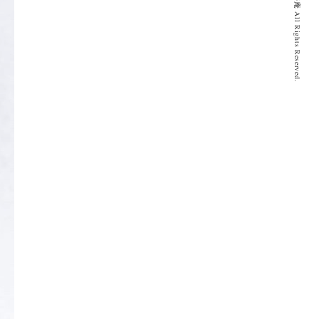
© 2020 とげぬき福寿庵 All Rights Reserved.