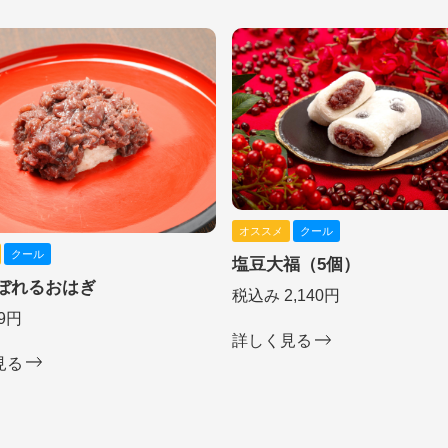
オススメ
クール
クール
塩豆大福（5個）
ぼれるおはぎ
税込み 2,140円
9円
詳しく見る
見る