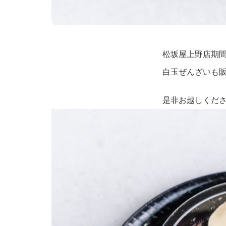
松坂屋上野店期
白玉ぜんざいも
是非お越しくだ