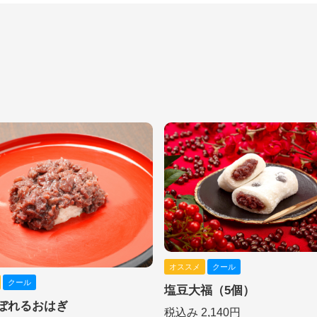
オススメ
クール
クール
塩豆大福（5個）
ぼれるおはぎ
税込み 2,140円