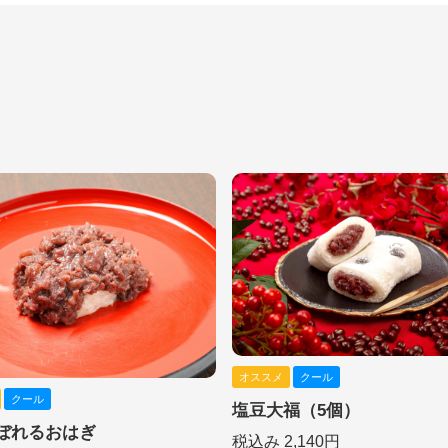
オススメ
クール
クール
塩豆大福（5個）
ぼれるおはぎ
税込み 2,140円