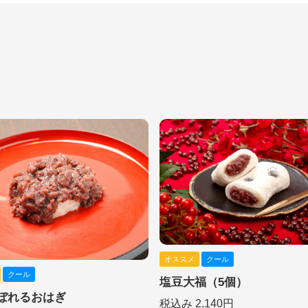
オススメ
クール
クール
塩豆大福（5個）
ぼれるおはぎ
税込み 2,140円