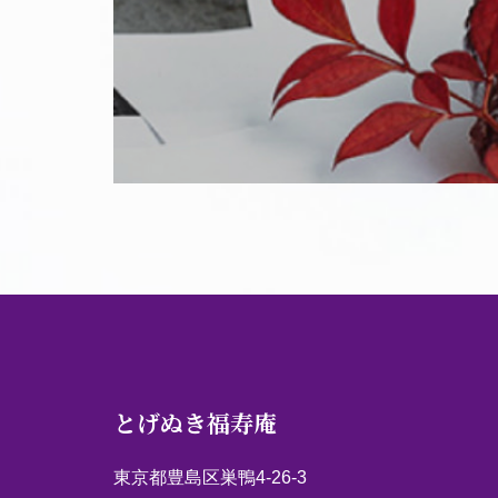
とげぬき福寿庵
東京都豊島区巣鴨4-26-3