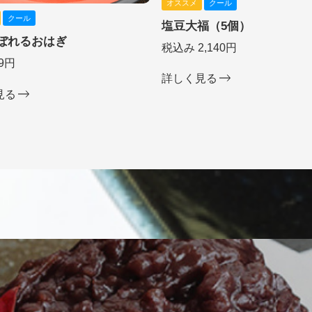
オススメ
クール
クール
塩豆大福（5個）
ぼれるおはぎ
税込み 2,140円
9円
詳しく見る
見る