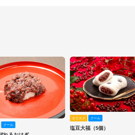
オススメ
クール
クール
塩豆大福（5個）
ぼれるおはぎ