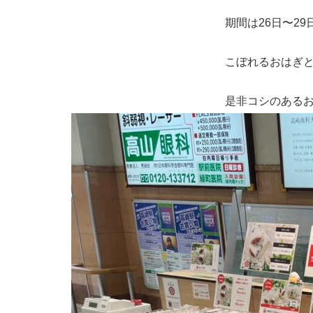
期間は26日〜2
こぼれるおはぎ
是非コシのある