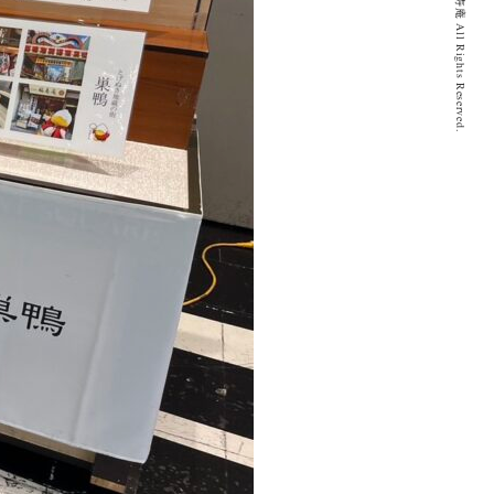
© 2020 とげぬき福寿庵 All Rights Reserved.