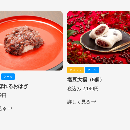
オススメ
クール
クール
塩豆大福（5個）
ぼれるおはぎ
税込み 2,140円
9円
詳しく見る
見る