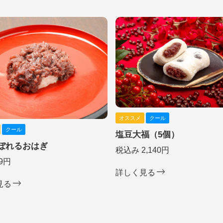
オススメ
クール
クール
塩豆大福（5個）
ぼれるおはぎ
税込み 2,140円
9円
詳しく見る
見る