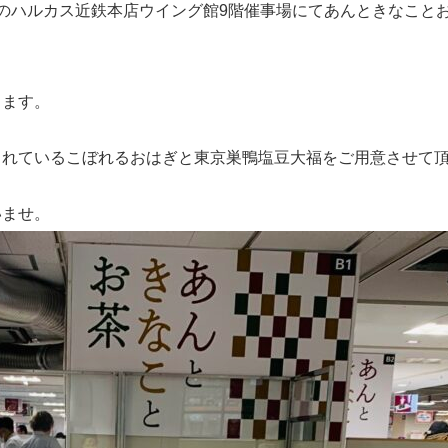
のハルカス近鉄本店ウイング館9階催事場にてあんときなこと
ります。
されているこぼれるおはぎと東京巣鴨塩豆大福をご用意させて
いませ。