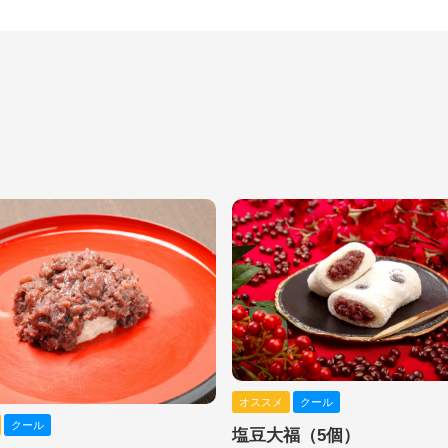
オススメ
クール
クール
塩豆大福（5個）