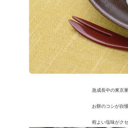
急成長中の東京
お餅のコシが自
程よい塩味がク