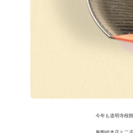
今年も道明寺桜
巣鴨総本店と二