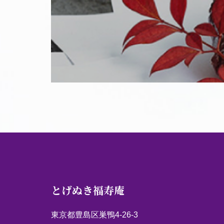
とげぬき福寿庵
東京都豊島区巣鴨4-26-3