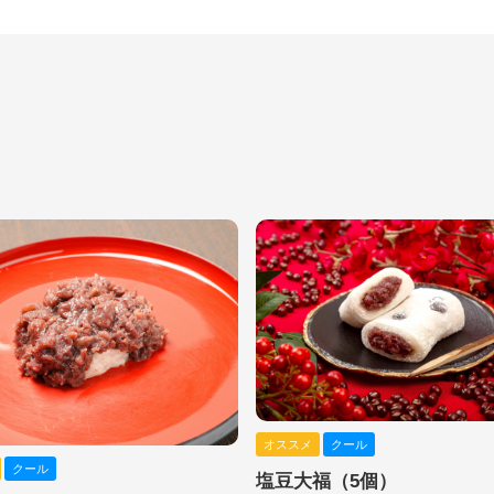
オススメ
クール
クール
塩豆大福（5個）