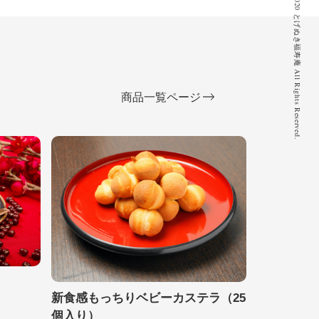
© 2020 とげぬき福寿庵 All Rights Reserved.
商品一覧ページ
新食感もっちりベビーカステラ（25
個入り）