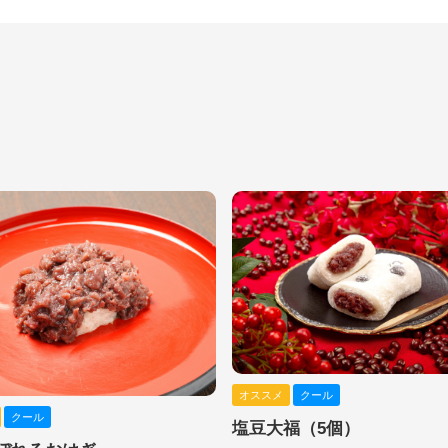
オススメ
クール
クール
塩豆大福（5個）