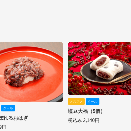
オススメ
クール
クール
塩豆大福（5個）
ぼれるおはぎ
税込み 2,140円
9円