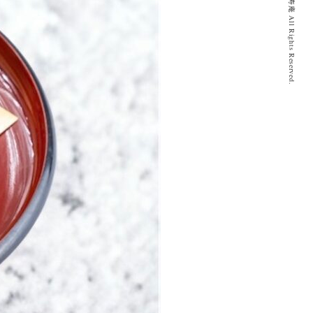
© 2020 とげぬき福寿庵 All Rights Reserved.