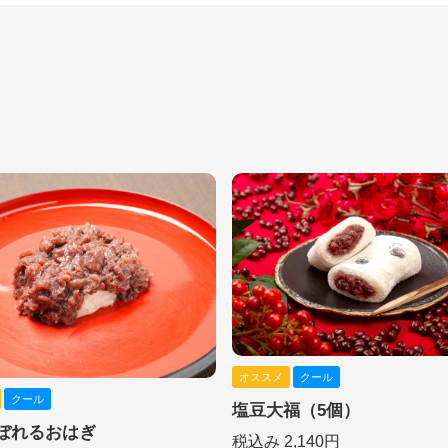
オススメ
クール
クール
塩豆大福（5個）
ぼれるおはぎ
税込み 2,140円