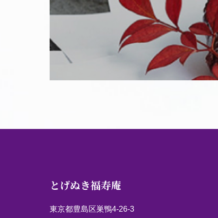
とげぬき福寿庵
東京都豊島区巣鴨4-26-3