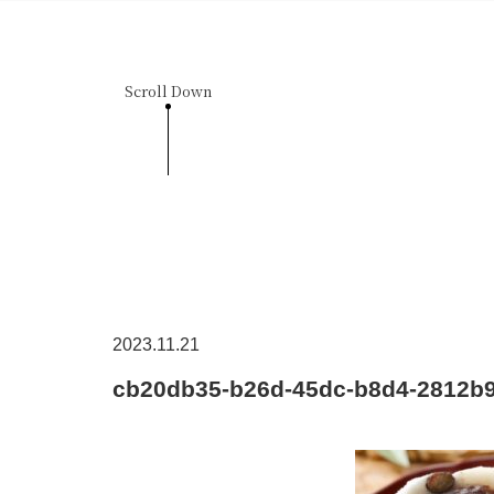
Scroll Down
2023.11.21
cb20db35-b26d-45dc-b8d4-2812b9