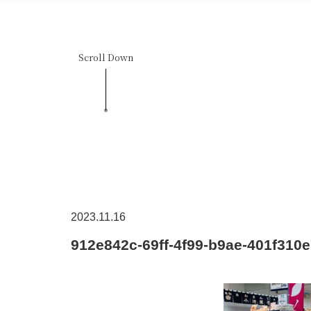
Scroll Down
2023.11.16
912e842c-69ff-4f99-b9ae-401f310