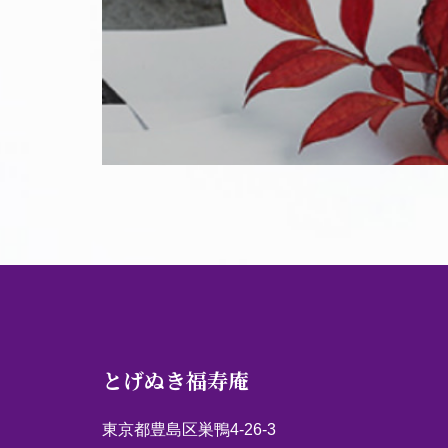
とげぬき福寿庵
東京都豊島区巣鴨4-26-3