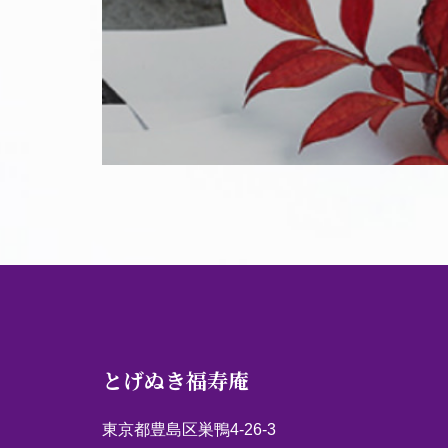
とげぬき福寿庵
東京都豊島区巣鴨4-26-3