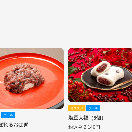
オススメ
クール
クール
塩豆大福（5個）
ぼれるおはぎ
税込み 2,140円