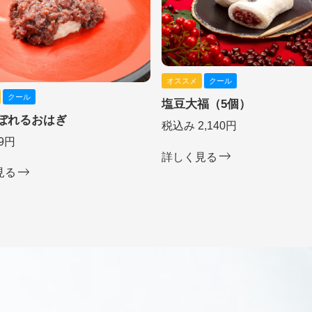
オススメ
クール
クール
塩豆大福（5個）
ぼれるおはぎ
税込み 2,140円
9円
詳しく見る
見る