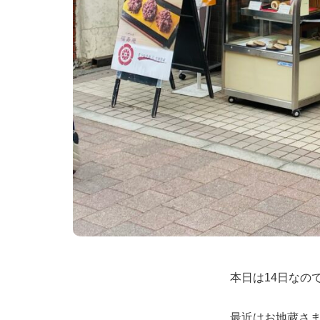
本日は14日なの
最近はお地蔵さ