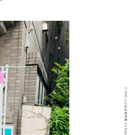
© 2020 とげぬき福寿庵 All Rights Reserved.