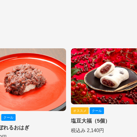
オススメ
クール
クール
塩豆大福（5個）
ぼれるおはぎ
税込み 2,140円