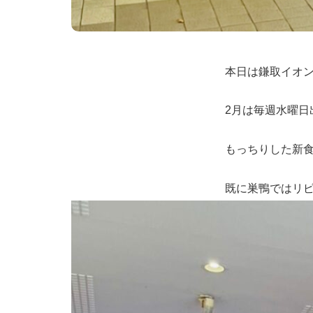
本日は鎌取イオ
2月は毎週水曜日
もっちりした新
既に巣鴨ではリ