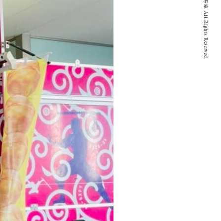
© 2020 とげぬき福寿庵 All Rights Reserved.