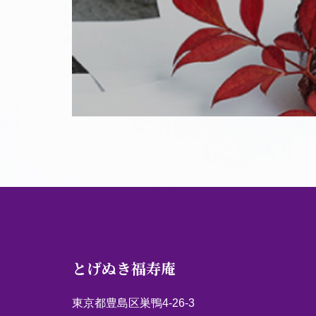
とげぬき福寿庵
東京都豊島区巣鴨4-26-3