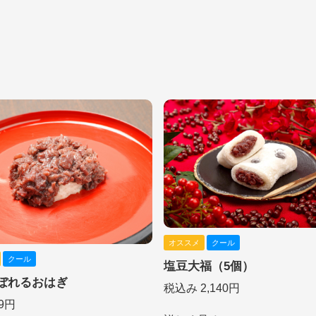
オススメ
クール
クール
塩豆大福（5個）
ぼれるおはぎ
税込み 2,140円
9円