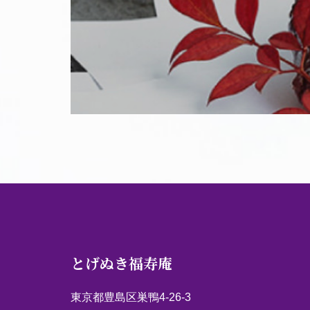
とげぬき福寿庵
東京都豊島区巣鴨4-26-3