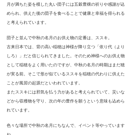
月が満ちた姿を模した丸い団子には五穀豊穣の祈りや感謝が込
められ、供えた後の団子を食べることで健康と幸福を得られる
と考えられています。
団子と並んで中秋の名月のお供え物の定番は、ススキ。
古来日本では、背の高い稲穂は神様が降り立つ「依り代（より
しろ）」だと信じられてきました。そのため神様へのお供え物
として稲穂をよく用いたのですが、中秋の名月の時期はまだ穂
が実る前。そこで形が似ているススキを稲穂の代わりに供えた
ことが風習の起源だといわれています。
またススキには邪気を払う力があると考えられていて、災いな
どから収穫物を守り、次の年の豊作を願うという意味も込めら
れています。
色々な場所で中秋の名月にちなんで、イベント等やっています
ね。