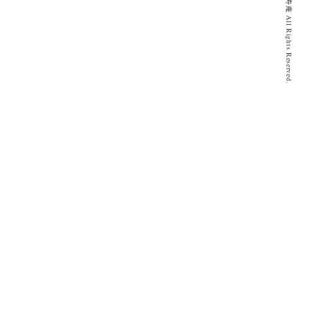
© 2020 とげぬき福寿庵 All Rights Reserved.