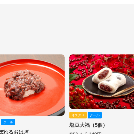
オススメ
クール
クール
塩豆大福（5個）
ぼれるおはぎ