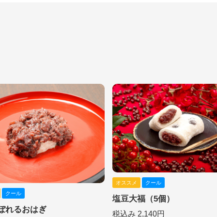
オススメ
クール
クール
塩豆大福（5個）
ぼれるおはぎ
税込み 2,140円