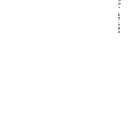
© 2020 とげぬき福寿庵 All Rights Reserved.