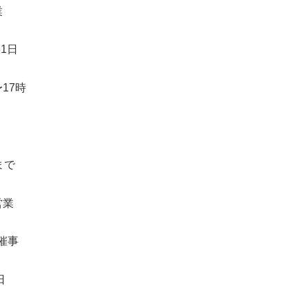
業
31日
17時
まで
営業
催事
日