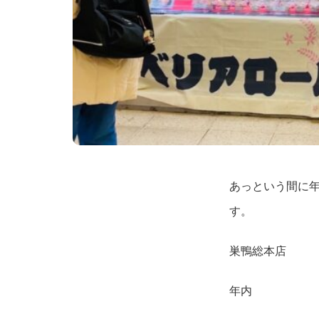
あっという間に
す。
巣鴨総本店
年内