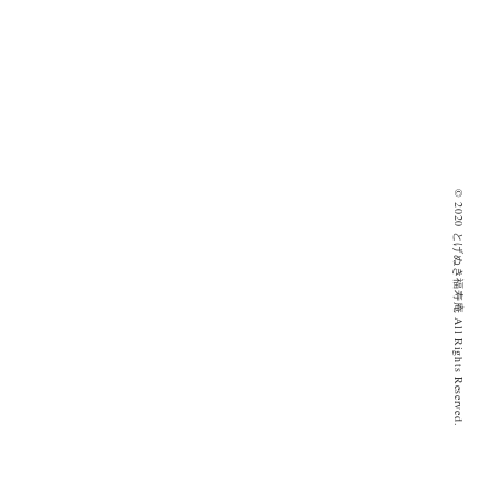
。
© 2020 とげぬき福寿庵 All Rights Reserved.