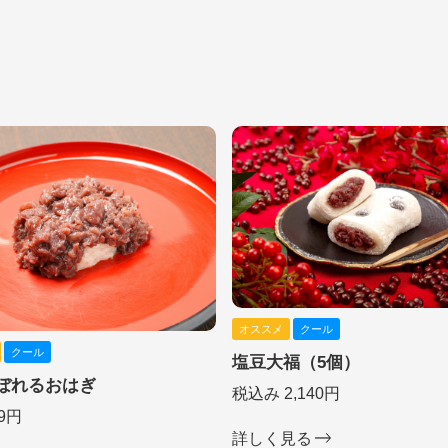
オススメ
クール
クール
塩豆大福（5個）
ぼれるおはぎ
税込み 2,140円
9円
詳しく見る