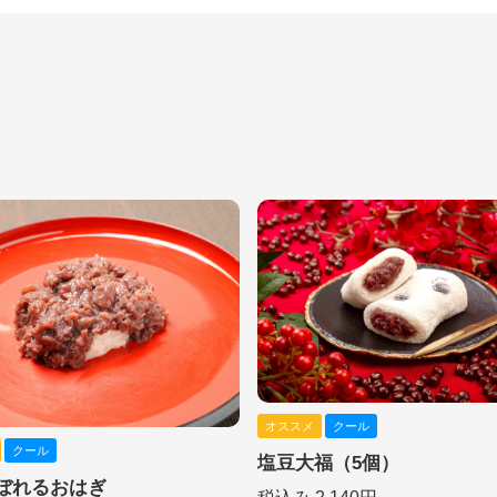
オススメ
クール
クール
塩豆大福（5個）
ぼれるおはぎ