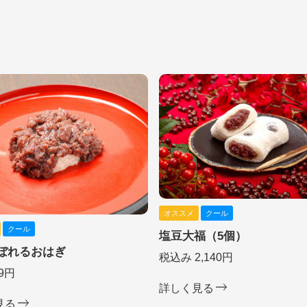
オススメ
クール
クール
塩豆大福（5個）
ぼれるおはぎ
税込み 2,140円
9円
詳しく見る
見る