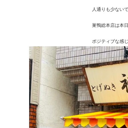
人通りも少ない
巣鴨総本店は本日
ポジティブな感