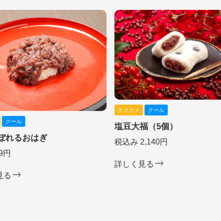
オススメ
クール
クール
塩豆大福（5個）
ぼれるおはぎ
税込み 2,140円
9円
詳しく見る
見る