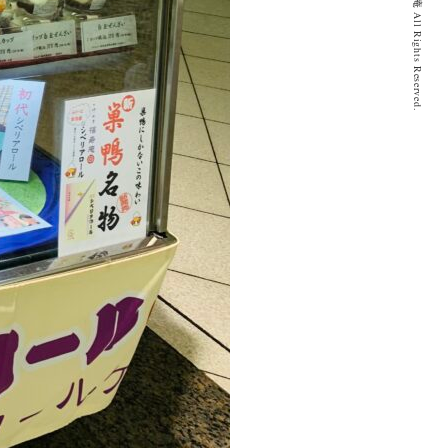
© 2020 とげぬき福寿庵 All Rights Reserved.