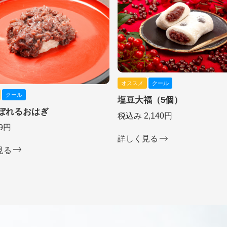
オススメ
クール
クール
塩豆大福（5個）
ぼれるおはぎ
税込み 2,140円
9円
詳しく見る
見る