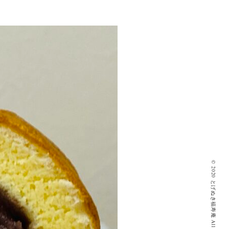
© 2020 とげぬき福寿庵 All Rights Reserved.